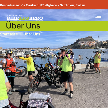
Büroadresse: Via Garibaldi 87, Alghero - Sardinien, Italien
Über Uns
Startseite
Über Uns