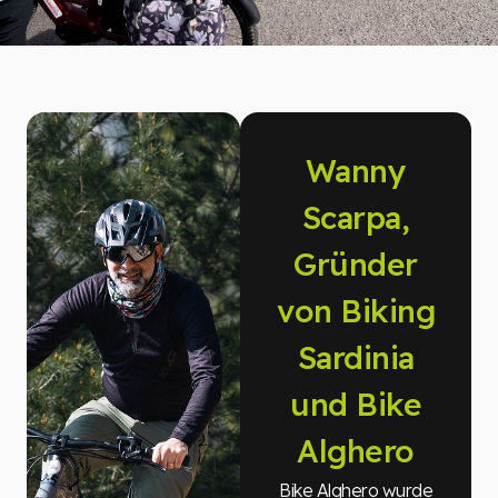
Wanny
Scarpa,
Gründer
von Biking
Sardinia
und Bike
Alghero
Bike Alghero wurde