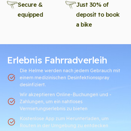
Secure &
Just 30% of
equipped
deposit to book
a bike
Erlebnis Fahrradverleih
Die Helme werden nach jedem Gebrauch mit
einem medizinischen Desinfektionsspray
desinfiziert.
Wir akzeptieren Online-Buchungen und -
Zahlungen, um ein nahtloses
Vermietungserlebnis zu bieten
Kostenlose App zum Herunterladen, um
Routen in der Umgebung zu entdecken