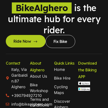
BikeAlghero
is the
ultimate hub for every
rider.
Ride Now
Fix Bike
Contact
About
Quick Links
Download
Italy, Via
Home
Alghero
the Biking
Garibaldi
About Us
APP
Bike Hire
n.87
Bike
Alghero
Cycling
Workshop
Maps
+390794927210
Terms and
Discover
info@bikealghero.com
conditions
Alghero