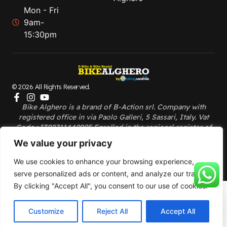
Mon - Fri
9am-
15:30pm
© 2026 All Rights Reserved.
Bike Alghero is a brand of B-Action srl. Company with
registered office in via Paolo Galleri, 5 Sassari, Italy. Vat
Code : IT02711440905 Enrolled in the regional register of
Tour operators with n.452. – BIKEALGHERO. All Rights
We value your privacy
Reserved
We use cookies to enhance your browsing experience,
serve personalized ads or content, and analyze our traffic.
By clicking "Accept All", you consent to our use of cookies.
English
(
Englisch
)
Deutsch
Italiano
(
Italienisch
)
Customize
Reject All
Accept All