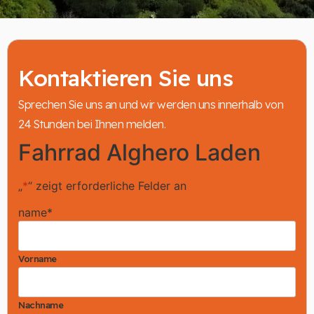
Kontaktieren Sie uns
Sprechen Sie uns an und wir werden uns innerhalb von
24 Stunden bei Ihnen melden.
Fahrrad Alghero Laden
„
*
“ zeigt erforderliche Felder an
name
*
Vorname
Nachname