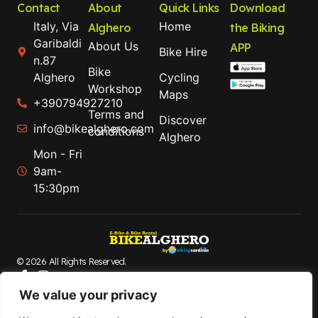
Contact
About
Quick Links
Download
Italy, Via
Home
Alghero
the Biking
Garibaldi
About Us
APP
Bike Hire
n.87
Bike
Alghero
Cycling
Workshop
Maps
+390794927210
Terms and
Discover
info@bikealghero.com
conditions
Alghero
Mon - Fri
9am-
15:30pm
© 2026 All Rights Reserved.
Bike Alghero is a brand of B-Action srl. Company with
We value your privacy
registered office in via Paolo Galleri, 5 Sassari, Italy. Vat
Code : IT02711440905 Enrolled in the regional register of