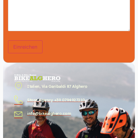
Italien, Via Garibaldi 87 Alghero
Store Agency +39 0794927210
info@bikealghero.com