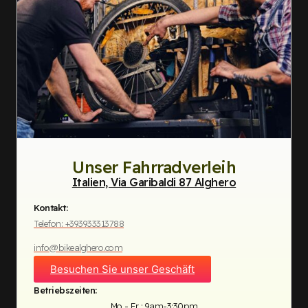
Unser Fahrradverleih
Italien, Via Garibaldi 87 Alghero
Kontakt:
Telefon: +393933313788
info@bikealghero.com
Besuchen Sie unser Geschäft
Betriebszeiten:
Mo - Fr : 9am-3:30pm