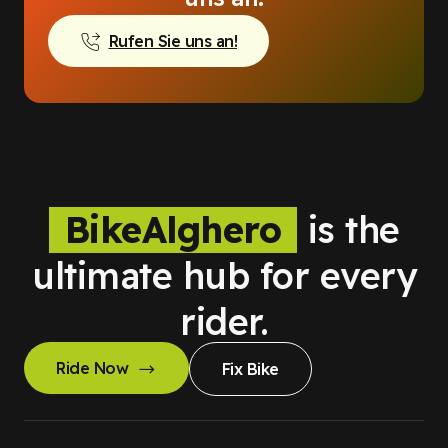
Rufen Sie uns an!
BikeAlghero
is the
ultimate hub for every
rider.
Ride Now
Fix Bike