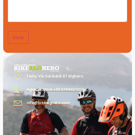
Italia, Via Garibaldi 87 Alghero
Agenzia Store +39 0794927210
info@bikealghero.com