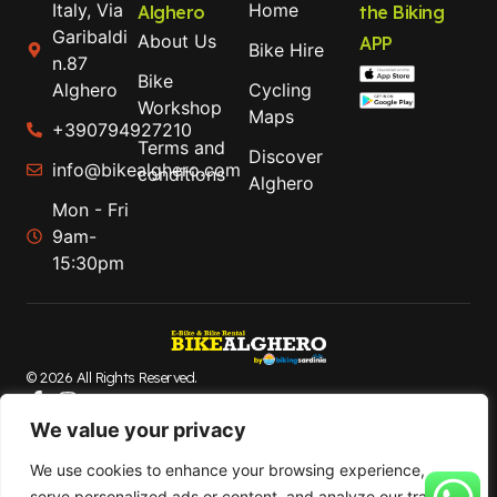
Italy, Via
Home
Alghero
the Biking
Garibaldi
About Us
APP
Bike Hire
n.87
Bike
Alghero
Cycling
Workshop
Maps
+390794927210
Terms and
Discover
info@bikealghero.com
conditions
Alghero
Mon - Fri
9am-
15:30pm
© 2026 All Rights Reserved.
Bike Alghero is a brand of B-Action srl. Company with
We value your privacy
registered office in via Paolo Galleri, 5 Sassari, Italy. Vat
Code : IT02711440905 Enrolled in the regional register of
We use cookies to enhance your browsing experience,
Tour operators with n.452. – BIKEALGHERO. All Rights
serve personalized ads or content, and analyze our traffic.