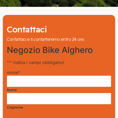
Contattaci
Contattaci e ti contatteremo entro 24 ore.
Negozio Bike Alghero
"
*
" indica i campi obbligatori
nome
*
Nome
Cognome