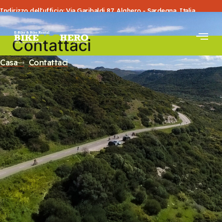
Indirizzo dell'ufficio: Via Garibaldi 87, Alghero - Sardegna, Italia
Contattaci
Casa
Contattaci