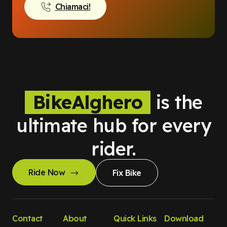
Chiamaci!
BikeAlghero
is the
ultimate hub for every
rider.
Ride Now
Fix Bike
Contact
About
Quick Links
Download