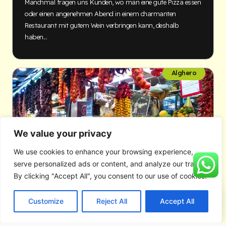
Manchmal fragen uns Kunden, wo man eine gute Pizza essen
oder einen angenehmen Abend in einem charmanten
Restaurant mit gutem Wein verbringen kann, deshalb
haben...
Alghero
We value your privacy
We use cookies to enhance your browsing experience,
serve personalized ads or content, and analyze our traffic.
By clicking "Accept All", you consent to our use of cookies.
Customize
Reject All
Accept All
Wo man lokale Lebensmittel kaufen kann
Select a re