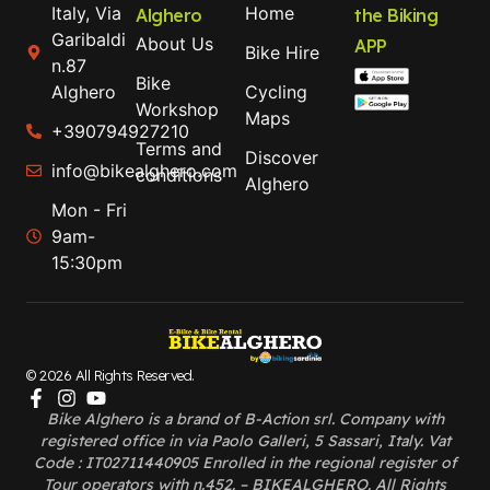
Italy, Via
Home
Alghero
the Biking
Garibaldi
About Us
APP
Bike Hire
n.87
Bike
Alghero
Cycling
Workshop
Maps
+390794927210
Terms and
Discover
info@bikealghero.com
conditions
Alghero
Mon - Fri
9am-
15:30pm
© 2026 All Rights Reserved.
Bike Alghero is a brand of B-Action srl. Company with
registered office in via Paolo Galleri, 5 Sassari, Italy. Vat
Code : IT02711440905 Enrolled in the regional register of
Tour operators with n.452. – BIKEALGHERO. All Rights