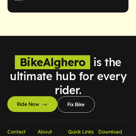
BikeAlghero
is the
ultimate hub for every
rider.
Ride Now
Fix Bike
Contact
About
Quick Links
Download