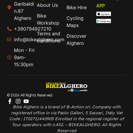
Garibaldi
About Us
APP
Bike Hire
n.87
Bike
Alghero
Cycling
Workshop
Maps
+390794927210
Terms and
Discover
info@bikealghero.com
conditions
Alghero
Mon - Fri
9am-
15:30pm
© 2026 All Rights Reserved.
Bike Alghero is a brand of B-Action srl. Company with
registered office in via Paolo Galleri, 5 Sassari, Italy. Vat
Code : IT02711440905 Enrolled in the regional register of
Tour operators with n.452. – BIKEALGHERO. All Rights
Reserved