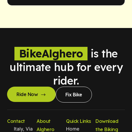
BikeAlghero
is the
ultimate hub for every
rider.
Ride Now
Fix Bike
Contact
About
Quick Links
Download
Italy, Via
Home
Alghero
the Biking